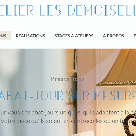
elier les demoisel
ONS
RÉALISATIONS
STAGES & ATELIERS
À PROPOS
Prestations
abat-jour sur mesur
ur vous des abat-jours uniques, qui s’adaptent à la d
 votre pièce qu'ils soient en contrecollés ou en tissu 