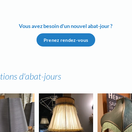
Vous avez besoin d'un nouvel abat-jour ?
Prenez rendez-vous
tions d'abat-jours