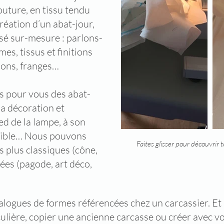
outure, en tissu tendu
réation d’un abat-jour,
isé sur-mesure : parlons-
s, tissus et finitions
lons, franges…
ns pour vous des abat-
la décoration et
ed de la lampe, à son
nible… Nous pouvons
Faites glisser pour découvrir 
s plus classiques (cône,
pées (pagode, art déco,
atalogues de formes référencées chez un carcassier. 
ière, copier une ancienne carcasse ou créer avec vou