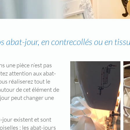
 abat-jour, en contrecollés ou en tiss
ns une pièce n’est pas
tez attention aux abat-
ous réaliserez tout le
e autour de cet élément de
-jour peut changer une
jour existent et sont
iselles : les abat-jours