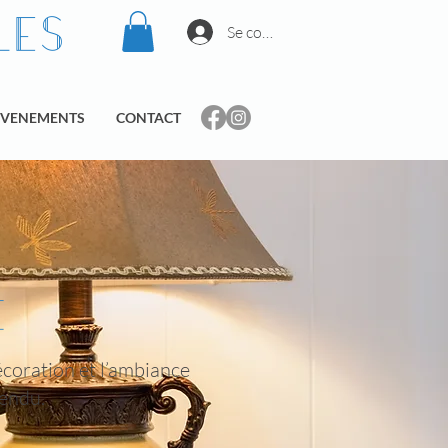
les
Se connecter
EVENEMENTS
CONTACT
e
écoration et l’ambiance
tendu.