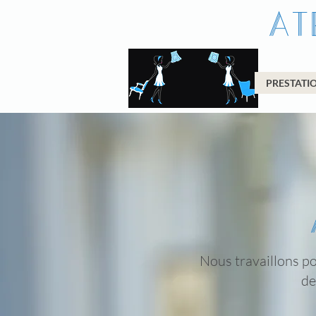
At
PRESTATI
Nous travaillons po
de